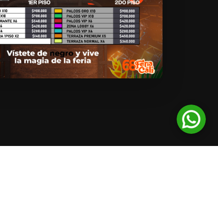
ONTACTO
nfo@biotickets.com
ali, Colombia