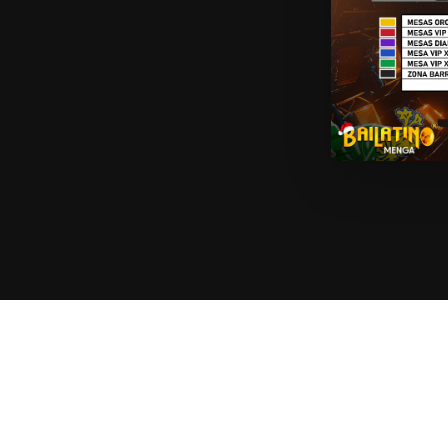
SOPORTE
C
Políticas de Reembolso
i
do
Términos y Condiciones
C