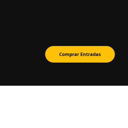
Comprar Entradas
BIOTICKETS
Creamos experiencias inolvidables. Tu alia
en la organización de conciertos, eventos